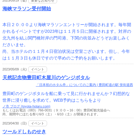
2023/05/19（金)
重要なお知らせ
海峡マラソン受付開始
本日２０:００より海峡マラソンエントリーが開始されます。毎年開
かれるイベントですが2023年は１１月５日に開催されます。対岸の
北九州を結ぶ関門橋対岸の門司港、下関の街並みどうぞお楽しみく
ださいませ。
尚、当ホテルの１１月４日宿泊状況は空室ございます。但し、今年
は１１月３日も休日ですので早めのご予約をお願いします。
2023/05/09（火)
イベント
天然記念物豊田町木屋川のゲンジボタル
「日本初のホタル舟」についてのご案内 | 豊田町道の駅 蛍街道西
豊田町のゲンジボタルを船に乗って見に行かれませんか？幻想的な
世界に浸り癒しを求めて。WEB予約はこちらをより
ノ市 ブログ (toyota-hotaru.com)
もしくはお電話（083）766-0031（９:００～16：00）豊田町観光協会へ
尚、期間中にほたる祭り6/3（土）・6/10（土）が開催されます。
2023/04/30（日)
イベント
ツールドしものせき